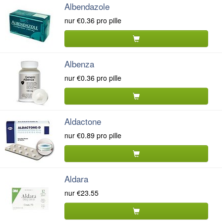
Albendazole
nur
€0.36
pro pille
Albenza
nur
€0.36
pro pille
Aldactone
nur
€0.89
pro pille
Aldara
nur
€23.55