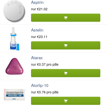
Aspirin
nur
€21.02
Astelin
nur
€23.11
Atarax
nur
€0.37
pro pille
Atorlip-10
nur
€0.76
pro pille