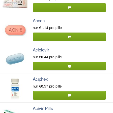
Aceon
nur
€1.14
pro pille
Aciclovir
nur
€0.44
pro pille
Aciphex
nur
€0.57
pro pille
Acivir Pills