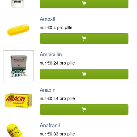
Amoxil
nur
€0.4
pro pille
Ampicillin
nur
€0.24
pro pille
Anacin
nur
€0.44
pro pille
Anafranil
nur
€0.33
pro pille