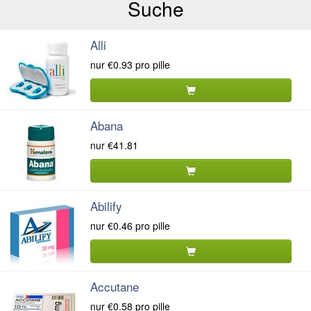
Suche
Alli
nur
€0.93
pro pille
Abana
nur
€41.81
Abilify
nur
€0.46
pro pille
Accutane
nur
€0.58
pro pille