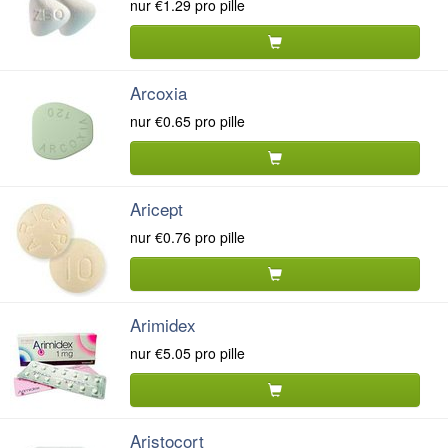
nur
€1.29
pro pille
Arcoxia
nur
€0.65
pro pille
Aricept
nur
€0.76
pro pille
Arimidex
nur
€5.05
pro pille
Aristocort