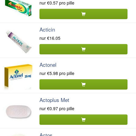
nur
€0.57
pro pille
Acticin
nur
€16.05
Actonel
nur
€5.98
pro pille
Actoplus Met
nur
€0.97
pro pille
Actos