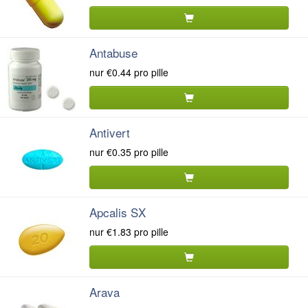
Antabuse
nur
€0.44
pro pille
Antivert
nur
€0.35
pro pille
Apcalis SX
nur
€1.83
pro pille
Arava