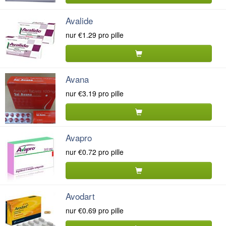
Avalide
nur
€1.29
pro pille
Avana
nur
€3.19
pro pille
Avapro
nur
€0.72
pro pille
Avodart
nur
€0.69
pro pille