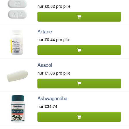
nur
€0.82
pro pille
Artane
nur
€0.44
pro pille
Asacol
nur
€1.06
pro pille
Ashwagandha
nur
€34.74